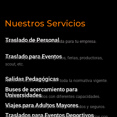
Nuestros Servicios
Traslado de Personal
Ofrecemos soluciones a medida para tu empresa.
Traslado para Eventos
Perfectos para bodas, congresos, ferias, productoras,
scout, etc.
Salidas Pedagógicas
Nuestros buses cumplen con toda la normativa vigente.
Buses de acercamiento para
Universidades
Traslados en vehículos con diferentes capacidades.
Viajes para Adultos Mayores
Servicio especializado para viajes cómodos y seguros.
Traslados para Eventos Deportivos
Conductores expertos que acompañan tus desafíos con