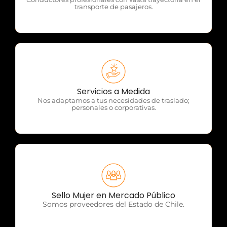
transporte de pasajeros.
OTP Servicios
Servicios a Medida
Nos adaptamos a tus necesidades de traslado;
personales o corporativas.
OTP Servicios
Sello Mujer en Mercado Público
Somos proveedores del Estado de Chile.