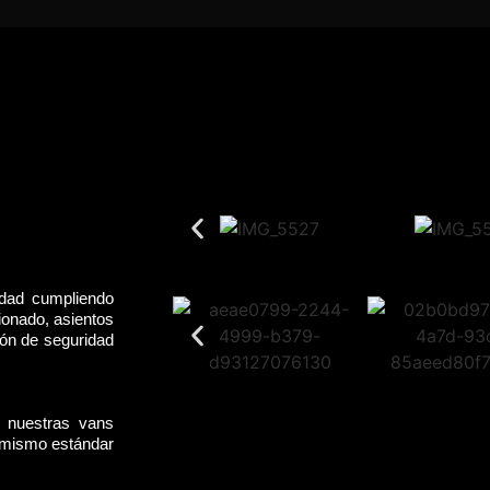
idad cumpliendo
ionado, asientos
rón de seguridad
, nuestras vans
l mismo estándar