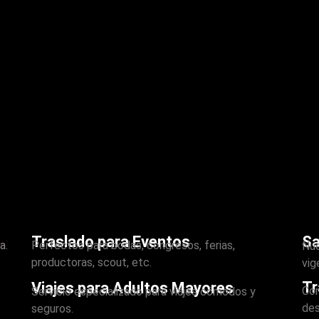
Traslado para Eventos
Sa
a.
Perfectos para bodas, congresos, ferias,
Nue
productoras, scout, etc.
vig
Tr
Viajes para Adultos Mayores
Con
Servicio especializado para viajes cómodos y
des
seguros.