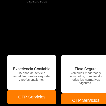
capacidades.
Experiencia Confiable
Flota Segura
15 años de servicio
Vehículos modernos y
respaldan nuestra seguridad
equipados, cumpliendo
y profesionalismo.
todas las normativas
vigentes.
OTP Servicios
OTP Servicios