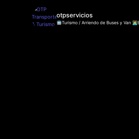
otpservicios
🚍Turismo / Arriendo de Buses y Van
👩‍