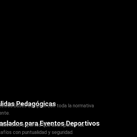
lidas Pedagógicas
stros buses cumplen con toda la normativa
ente.
aslados para Eventos Deportivos
ductores expertos que acompañan tus
afíos con puntualidad y seguridad.