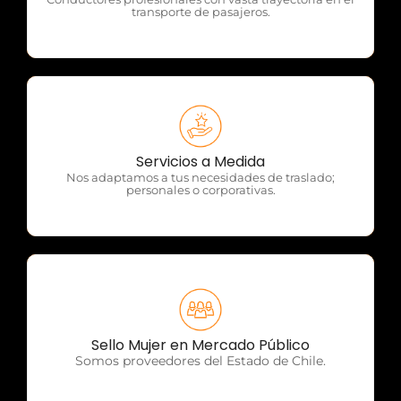
transporte de pasajeros.
OTP Servicios
Servicios a Medida
Nos adaptamos a tus necesidades de traslado;
personales o corporativas.
OTP Servicios
Sello Mujer en Mercado Público
Somos proveedores del Estado de Chile.