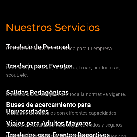
Nuestros Servicios
Traslado de Personal
Ofrecemos soluciones a medida para tu empresa.
Traslado para Eventos
Perfectos para bodas, congresos, ferias, productoras,
scout, etc.
Salidas Pedagógicas
Nuestros buses cumplen con toda la normativa vigente.
Buses de acercamiento para
Universidades
Traslados en vehículos con diferentes capacidades.
Viajes para Adultos Mayores
Servicio especializado para viajes cómodos y seguros.
Traslados para Eventos Deportivos
Conductores expertos que acompañan tus desafíos con