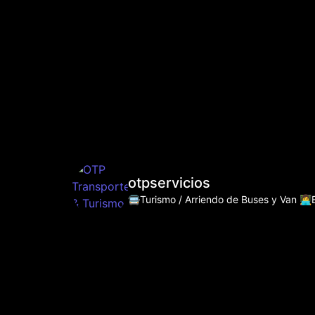
otpservicios
🚍Turismo / Arriendo de Buses y Van
👩‍