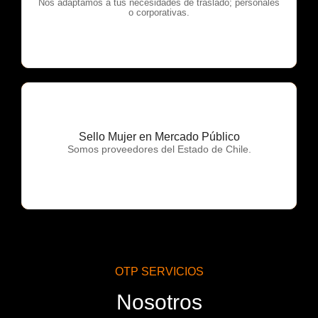
OTP Servicios
Nos adaptamos a tus necesidades de traslado; personales
o corporativas.
Sello Mujer en Mercado Público
OTP Servicios
Somos proveedores del Estado de Chile.
OTP SERVICIOS
Nosotros