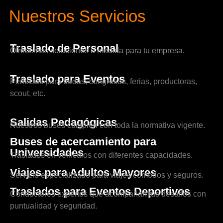
Nuestros Servicios
Traslado de Personal
Ofrecemos soluciones a medida para tu empresa.
Traslado para Eventos
Perfectos para bodas, congresos, ferias, productoras,
scout, etc.
Salidas Pedagógicas
Nuestros buses cumplen con toda la normativa vigente.
Buses de acercamiento para
Universidades
Traslados en vehículos con diferentes capacidades.
Viajes para Adultos Mayores
Servicio especializado para viajes cómodos y seguros.
Traslados para Eventos Deportivos
Conductores expertos que acompañan tus desafíos con
puntualidad y seguridad.