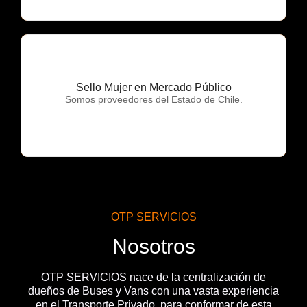
Sello Mujer en Mercado Público
OTP Servicios
Somos proveedores del Estado de Chile.
OTP SERVICIOS
Nosotros
OTP SERVICIOS nace de la centralización de
dueños de Buses y Vans con una vasta experiencia
en el Transporte Privado, para conformar de esta