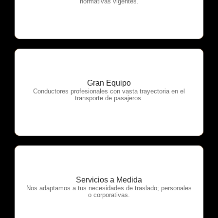
normativas vigentes.
Gran Equipo
OTP Servicios
Conductores profesionales con vasta trayectoria en el
transporte de pasajeros.
Servicios a Medida
OTP Servicios
Nos adaptamos a tus necesidades de traslado; personales
o corporativas.