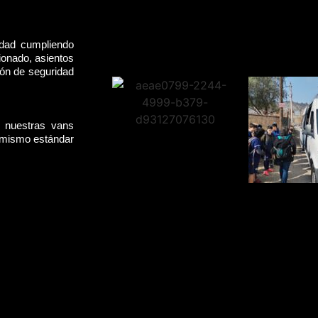
idad cumpliendo
ionado, asientos
rón de seguridad
, nuestras vans
l mismo estándar