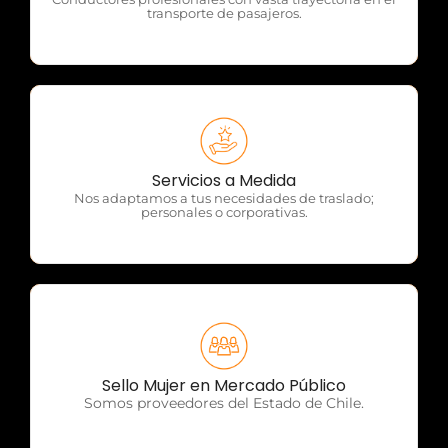
transporte de pasajeros.
OTP Servicios
Servicios a Medida
Nos adaptamos a tus necesidades de traslado;
personales o corporativas.
OTP Servicios
Sello Mujer en Mercado Público
Somos proveedores del Estado de Chile.