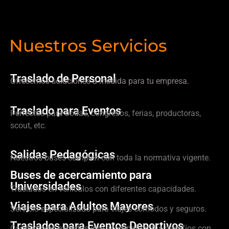
Nuestros Servicios
Traslado de Personal
Ofrecemos soluciones a medida para tu empresa.
Traslado para Eventos
Perfectos para bodas, congresos, ferias, productoras,
scout, etc.
Salidas Pedagógicas
Nuestros buses cumplen con toda la normativa vigente.
Buses de acercamiento para
Universidades
Traslados en vehículos con diferentes capacidades.
Viajes para Adultos Mayores
Servicio especializado para viajes cómodos y seguros.
Traslados para Eventos Deportivos
Conductores expertos que acompañan tus desafíos con