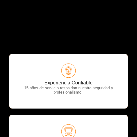
OTP Servicios
Experiencia Confiable
15 años de servicio respaldan nuestra seguridad y
profesionalismo.