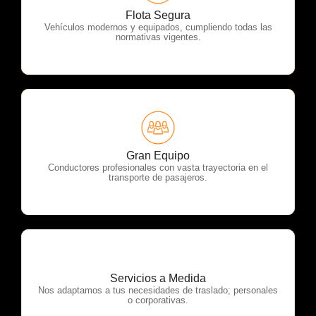
OTP Servicios
Flota Segura
Vehículos modernos y equipados, cumpliendo todas las
normativas vigentes.
OTP Servicios
Gran Equipo
Conductores profesionales con vasta trayectoria en el
transporte de pasajeros.
Servicios a Medida
OTP Servicios
Nos adaptamos a tus necesidades de traslado; personales
o corporativas.