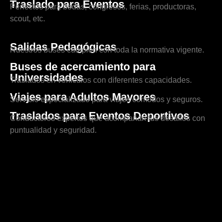
Traslado para Eventos
Perfectos para bodas, congresos, ferias, productoras,
scout, etc.
Salidas Pedagógicas
Nuestros buses cumplen con toda la normativa vigente.
Buses de acercamiento para
Universidades
Traslados en vehículos con diferentes capacidades.
Viajes para Adultos Mayores
Servicio especializado para viajes cómodos y seguros.
Traslados para Eventos Deportivos
Conductores expertos que acompañan tus desafíos con
puntualidad y seguridad.