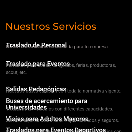
Nuestros Servicios
Traslado de Personal
Ofrecemos soluciones a medida para tu empresa.
Traslado para Eventos
Perfectos para bodas, congresos, ferias, productoras,
scout, etc.
Salidas Pedagógicas
Nuestros buses cumplen con toda la normativa vigente.
Buses de acercamiento para
Universidades
Traslados en vehículos con diferentes capacidades.
Viajes para Adultos Mayores
Servicio especializado para viajes cómodos y seguros.
Traslados para Eventos Deportivos
Conductores expertos que acompañan tus desafíos con