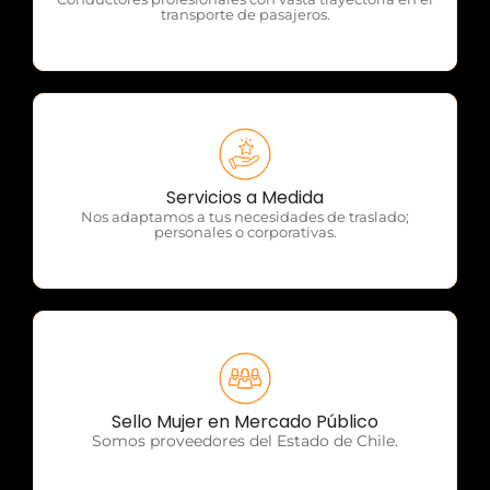
transporte de pasajeros.
OTP Servicios
Servicios a Medida
Nos adaptamos a tus necesidades de traslado;
personales o corporativas.
OTP Servicios
Sello Mujer en Mercado Público
Somos proveedores del Estado de Chile.