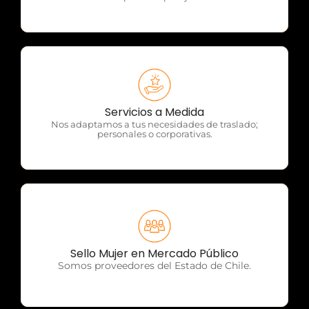
OTP Servicios
Servicios a Medida
Nos adaptamos a tus necesidades de traslado;
personales o corporativas.
OTP Servicios
Sello Mujer en Mercado Público
Somos proveedores del Estado de Chile.