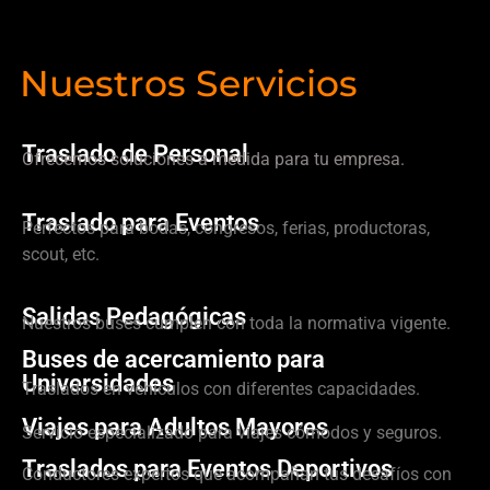
Nuestros Servicios
Traslado de Personal
Ofrecemos soluciones a medida para tu empresa.
Traslado para Eventos
Perfectos para bodas, congresos, ferias, productoras,
scout, etc.
Salidas Pedagógicas
Nuestros buses cumplen con toda la normativa vigente.
Buses de acercamiento para
Universidades
Traslados en vehículos con diferentes capacidades.
Viajes para Adultos Mayores
Servicio especializado para viajes cómodos y seguros.
Traslados para Eventos Deportivos
Conductores expertos que acompañan tus desafíos con