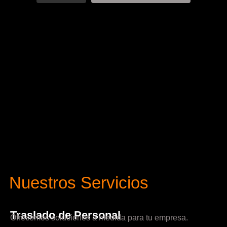
Nuestros Servicios
Traslado de Personal
Ofrecemos soluciones a medida para tu empresa.