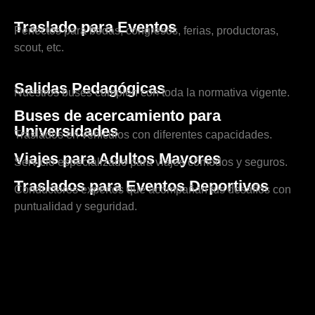
Traslado para Eventos
Perfectos para bodas, congresos, ferias, productoras,
scout, etc.
Salidas Pedagógicas
Nuestros buses cumplen con toda la normativa vigente.
Buses de acercamiento para
Universidades
Traslados en vehículos con diferentes capacidades.
Viajes para Adultos Mayores
Servicio especializado para viajes cómodos y seguros.
Traslados para Eventos Deportivos
Conductores expertos que acompañan tus desafíos con
puntualidad y seguridad.