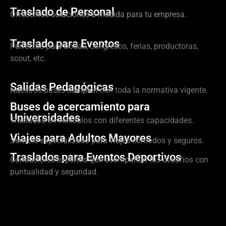
Traslado de Personal
Ofrecemos soluciones a medida para tu empresa.
Traslado para Eventos
Perfectos para bodas, congresos, ferias, productoras,
scout, etc.
Salidas Pedagógicas
Nuestros buses cumplen con toda la normativa vigente.
Buses de acercamiento para
Universidades
Traslados en vehículos con diferentes capacidades.
Viajes para Adultos Mayores
Servicio especializado para viajes cómodos y seguros.
Traslados para Eventos Deportivos
Conductores expertos que acompañan tus desafíos con
puntualidad y seguridad.