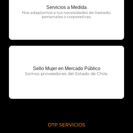
Servicios a Medida
OTP Servicios
Nos adaptamos a tus necesidades de traslado;
personales o corporativas.
Sello Mujer en Mercado Público
OTP Servicios
Somos proveedores del Estado de Chile.
OTP SERVICIOS