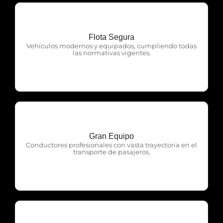
Flota Segura
OTP Servicios
Vehículos modernos y equipados, cumpliendo todas
las normativas vigentes.
Gran Equipo
OTP Servicios
Conductores profesionales con vasta trayectoria en el
transporte de pasajeros.