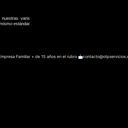
, nuestras vans
l mismo estándar
Empresa Familiar + de 15 años en el rubro
📩contacto@otpservicios.c