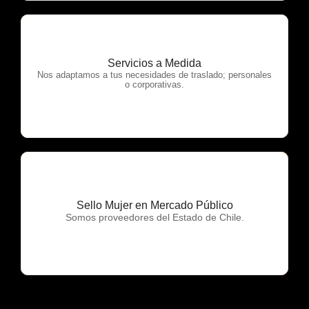
Servicios a Medida
OTP Servicios
Nos adaptamos a tus necesidades de traslado; personales
o corporativas.
Sello Mujer en Mercado Público
OTP Servicios
Somos proveedores del Estado de Chile.