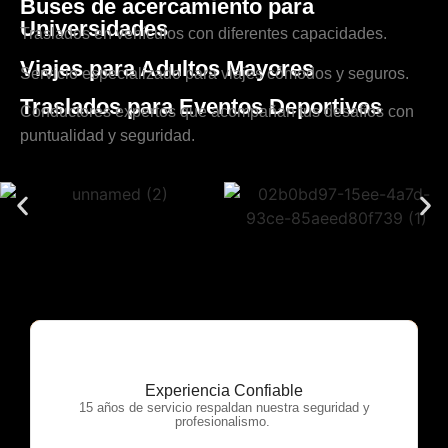
Buses de acercamiento para
Universidades
Traslados en vehículos con diferentes capacidades.
Viajes para Adultos Mayores
Servicio especializado para viajes cómodos y seguros.
Traslados para Eventos Deportivos
Conductores expertos que acompañan tus desafíos con
puntualidad y seguridad.
Experiencia Confiable
OTP Servicios
15 años de servicio respaldan nuestra seguridad y
profesionalismo.