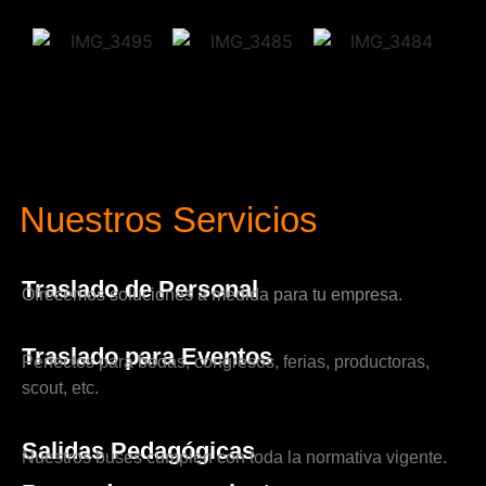
Nuestros Servicios
Traslado de Personal
Ofrecemos soluciones a medida para tu empresa.
Traslado para Eventos
Perfectos para bodas, congresos, ferias, productoras,
scout, etc.
Salidas Pedagógicas
Nuestros buses cumplen con toda la normativa vigente.