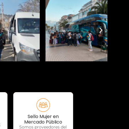
Sello Mujer en
OTP Servicios
Mercado Público
;
Somos proveedores del