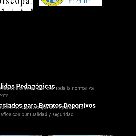
lidas Pedagógicas
stros buses cumplen con toda la normativa
ente.
aslados para Eventos Deportivos
ductores expertos que acompañan tus
afíos con puntualidad y seguridad.