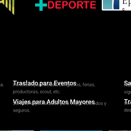
Traslado para Eventos
Sa
a.
Perfectos para bodas, congresos, ferias,
Nue
productoras, scout, etc.
vig
Tr
Viajes para Adultos Mayores
Con
Servicio especializado para viajes cómodos y
des
seguros.