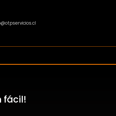
@otpservicios.cl
fácil!