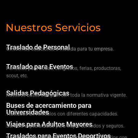
Nuestros Servicios
Traslado de Personal
Ofrecemos soluciones a medida para tu empresa.
Traslado para Eventos
Perfectos para bodas, congresos, ferias, productoras,
scout, etc.
Salidas Pedagógicas
Nuestros buses cumplen con toda la normativa vigente.
Buses de acercamiento para
Universidades
Traslados en vehículos con diferentes capacidades.
Viajes para Adultos Mayores
Servicio especializado para viajes cómodos y seguros.
Traslados para Eventos Deportivos
Conductores expertos que acompañan tus desafíos con