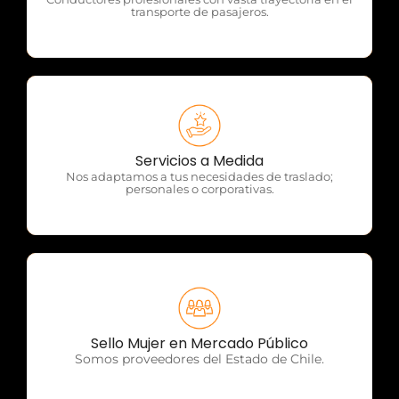
transporte de pasajeros.
OTP Servicios
Servicios a Medida
Nos adaptamos a tus necesidades de traslado;
personales o corporativas.
OTP Servicios
Sello Mujer en Mercado Público
Somos proveedores del Estado de Chile.