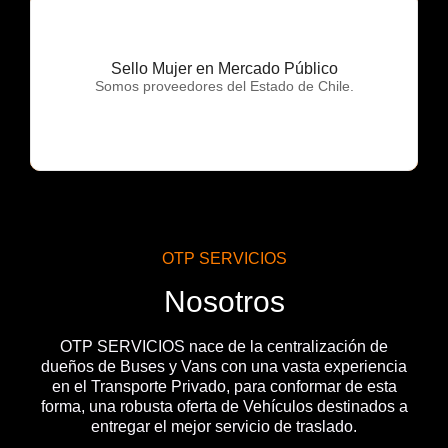
Sello Mujer en Mercado Público
OTP Servicios
Somos proveedores del Estado de Chile.
OTP SERVICIOS
Nosotros
OTP SERVICIOS nace de la centralización de
dueños de Buses y Vans con una vasta experiencia
en el Transporte Privado, para conformar de esta
forma, una robusta oferta de Vehículos destinados a
entregar el mejor servicio de traslado.