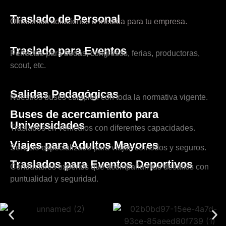
Traslado de Personal
Ofrecemos soluciones a medida para tu empresa.
Traslado para Eventos
Perfectos para bodas, congresos, ferias, productoras,
scout, etc.
Salidas Pedagógicas
Nuestros buses cumplen con toda la normativa vigente.
Buses de acercamiento para
Universidades
Traslados en vehículos con diferentes capacidades.
Viajes para Adultos Mayores
Servicio especializado para viajes cómodos y seguros.
Traslados para Eventos Deportivos
Conductores expertos que acompañan tus desafíos con
puntualidad y seguridad.