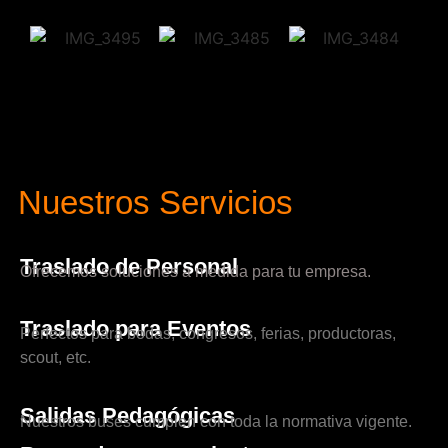
Nuestros Servicios
Traslado de Personal
Ofrecemos soluciones a medida para tu empresa.
Traslado para Eventos
Perfectos para bodas, congresos, ferias, productoras,
scout, etc.
Salidas Pedagógicas
Nuestros buses cumplen con toda la normativa vigente.