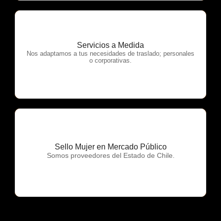
Servicios a Medida
OTP Servicios
Nos adaptamos a tus necesidades de traslado; personales
o corporativas.
Sello Mujer en Mercado Público
OTP Servicios
Somos proveedores del Estado de Chile.