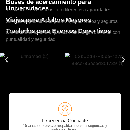
Buses de acercamiento para
Universidades
Traslados en vehículos con diferentes capacidades.
Viajes para Adultos Mayores
Servicio especializado para viajes cómodos y seguros.
Traslados para Eventos Deportivos
Conductores expertos que acompañan tus desafíos con
puntualidad y seguridad.
OTP Servicios
Experiencia Confiable
15 años de servicio respaldan nuestra seguridad y
profesionalismo.