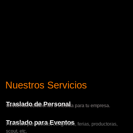
Nuestros Servicios
Traslado de Personal
Ofrecemos soluciones a medida para tu empresa.
Traslado para Eventos
Perfectos para bodas, congresos, ferias, productoras,
scout, etc.