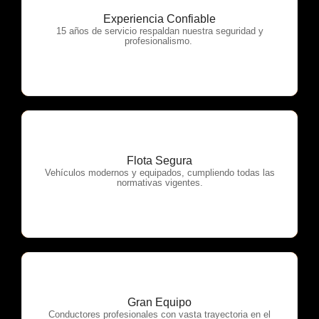
Experiencia Confiable
OTP Servicios
15 años de servicio respaldan nuestra seguridad y
profesionalismo.
Flota Segura
OTP Servicios
Vehículos modernos y equipados, cumpliendo todas las
normativas vigentes.
Gran Equipo
OTP Servicios
Conductores profesionales con vasta trayectoria en el