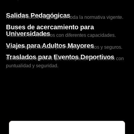
Salidas Pedagógicas
Nuestros buses cumplen con toda la normativa vigente.
Buses de acercamiento para
Universidades
Traslados en vehículos con diferentes capacidades.
Viajes para Adultos Mayores
Servicio especializado para viajes cómodos y seguros.
Traslados para Eventos Deportivos
Conductores expertos que acompañan tus desafíos con
puntualidad y seguridad.