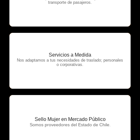
transporte de pasajeros.
Servicios a Medida
OTP Servicios
Nos adaptamos a tus necesidades de traslado; personales
o corporativas.
Sello Mujer en Mercado Público
OTP Servicios
Somos proveedores del Estado de Chile.