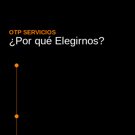
OTP SERVICIOS
¿Por qué Elegirnos?
15 Años de Experiencia y
Responsabilidad
Nuestra experiencia en el rubro nos avala. Contamos con
conductores altamente capacitados, respondemos de
manera rápida y eficiente, garantizando una experiencia de
viaje superior.
Proveedor Habilitado para Trabajar en
Mercado Público
Cumplimos con todas las normativas y una serie de
requisitos, según lo estipulado en la Ley 19.886, que nos