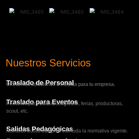
Nuestros Servicios
Traslado de Personal
Ofrecemos soluciones a medida para tu empresa.
Traslado para Eventos
Perfectos para bodas, congresos, ferias, productoras,
scout, etc.
Salidas Pedagógicas
Nuestros buses cumplen con toda la normativa vigente.