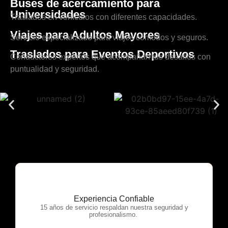
Buses de acercamiento para
Universidades
Traslados en vehículos con diferentes capacidades.
Viajes para Adultos Mayores
Servicio especializado para viajes cómodos y seguros.
Traslados para Eventos Deportivos
Conductores expertos que acompañan tus desafíos con
puntualidad y seguridad.
Experiencia Confiable
OTP Servicios
15 años de servicio respaldan nuestra seguridad y
profesionalismo.