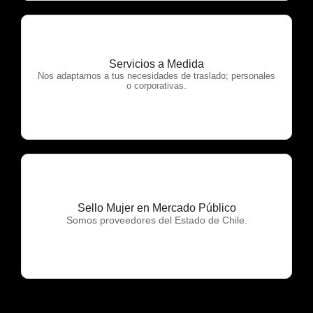
Servicios a Medida
OTP Servicios
Nos adaptamos a tus necesidades de traslado; personales
o corporativas.
Sello Mujer en Mercado Público
OTP Servicios
Somos proveedores del Estado de Chile.