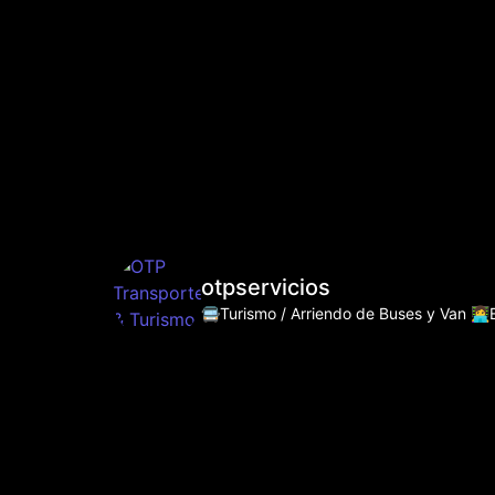
otpservicios
🚍Turismo / Arriendo de Buses y Van
👩‍