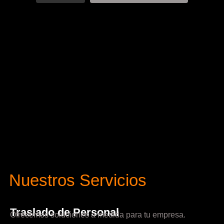
Nuestros Servicios
Traslado de Personal
Ofrecemos soluciones a medida para tu empresa.