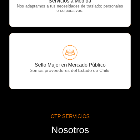
Servicios a Medida
Nos adaptamos a tus necesidades de traslado; personales
o corporativas.
OTP Servicios
Sello Mujer en Mercado Público
Somos proveedores del Estado de Chile.
OTP SERVICIOS
Nosotros