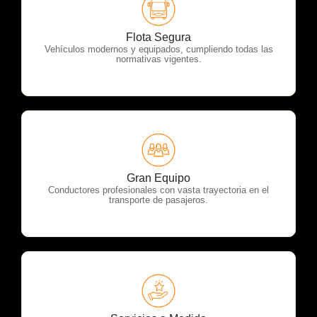
OTP Servicios
Flota Segura
Vehículos modernos y equipados, cumpliendo todas las
normativas vigentes.
OTP Servicios
Gran Equipo
Conductores profesionales con vasta trayectoria en el
transporte de pasajeros.
OTP Servicios