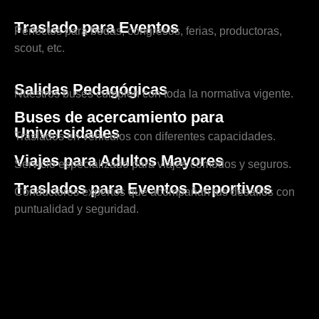
Traslado para Eventos
Perfectos para bodas, congresos, ferias, productoras,
scout, etc.
Salidas Pedagógicas
Nuestros buses cumplen con toda la normativa vigente.
Buses de acercamiento para
Universidades
Traslados en vehículos con diferentes capacidades.
Viajes para Adultos Mayores
Servicio especializado para viajes cómodos y seguros.
Traslados para Eventos Deportivos
Conductores expertos que acompañan tus desafíos con
puntualidad y seguridad.