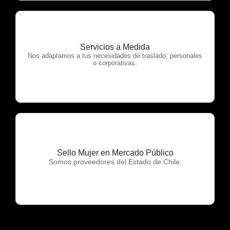
Servicios a Medida
OTP Servicios
Nos adaptamos a tus necesidades de traslado; personales
o corporativas.
Sello Mujer en Mercado Público
OTP Servicios
Somos proveedores del Estado de Chile.