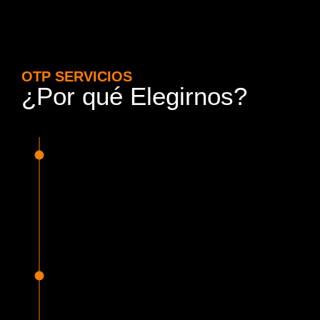
OTP SERVICIOS
¿Por qué Elegirnos?
15 Años de Experiencia y
Responsabilidad
Nuestra experiencia en el rubro nos avala. Contamos con
conductores altamente capacitados, respondemos de
manera rápida y eficiente, garantizando una experiencia de
viaje superior.
Proveedor Habilitado para Trabajar en
Mercado Público
Cumplimos con todas las normativas y una serie de
requisitos, según lo estipulado en la Ley 19.886, que nos