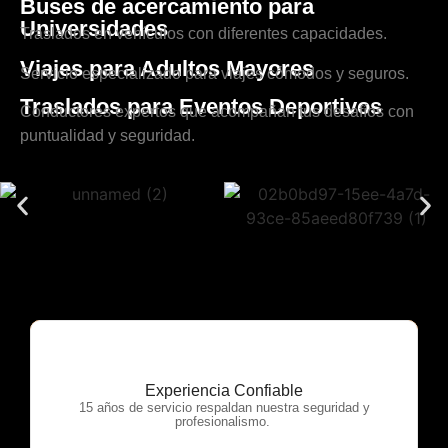
Buses de acercamiento para
Universidades
Traslados en vehículos con diferentes capacidades.
Viajes para Adultos Mayores
Servicio especializado para viajes cómodos y seguros.
Traslados para Eventos Deportivos
Conductores expertos que acompañan tus desafíos con
puntualidad y seguridad.
Experiencia Confiable
OTP Servicios
15 años de servicio respaldan nuestra seguridad y
profesionalismo.