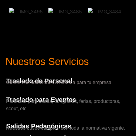
Nuestros Servicios
Traslado de Personal
Ofrecemos soluciones a medida para tu empresa.
Traslado para Eventos
Perfectos para bodas, congresos, ferias, productoras,
scout, etc.
Salidas Pedagógicas
Nuestros buses cumplen con toda la normativa vigente.