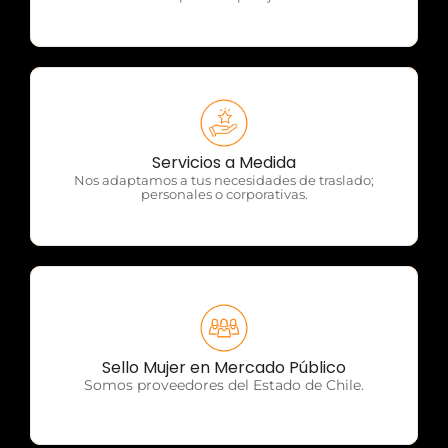
OTP Servicios
Servicios a Medida
Nos adaptamos a tus necesidades de traslado;
personales o corporativas.
OTP Servicios
Sello Mujer en Mercado Público
Somos proveedores del Estado de Chile.