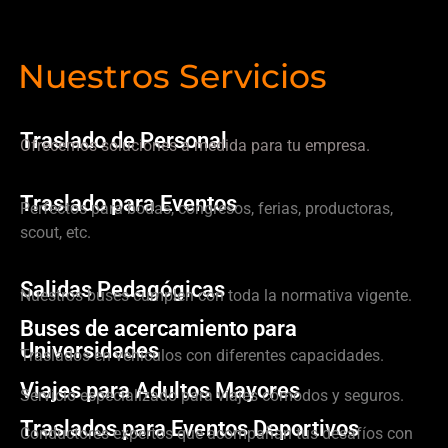
Nuestros Servicios
Traslado de Personal
Ofrecemos soluciones a medida para tu empresa.
Traslado para Eventos
Perfectos para bodas, congresos, ferias, productoras,
scout, etc.
Salidas Pedagógicas
Nuestros buses cumplen con toda la normativa vigente.
Buses de acercamiento para
Universidades
Traslados en vehículos con diferentes capacidades.
Viajes para Adultos Mayores
Servicio especializado para viajes cómodos y seguros.
Traslados para Eventos Deportivos
Conductores expertos que acompañan tus desafíos con