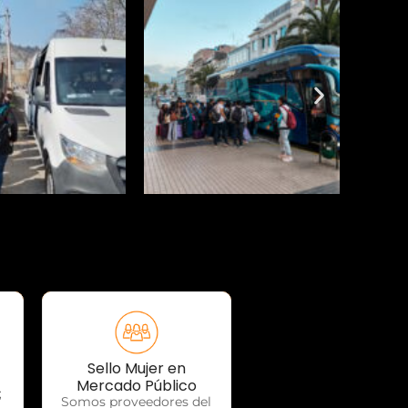
Sello Mujer en
OTP Servicios
Mercado Público
;
Somos proveedores del