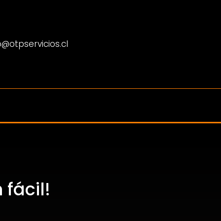
@otpservicios.cl
fácil!