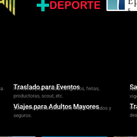
Traslado para Eventos
Sa
a.
Perfectos para bodas, congresos, ferias,
Nue
productoras, scout, etc.
vig
Tr
Viajes para Adultos Mayores
Con
Servicio especializado para viajes cómodos y
des
seguros.