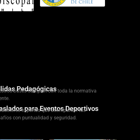
lidas Pedagógicas
stros buses cumplen con toda la normativa
ente.
aslados para Eventos Deportivos
ductores expertos que acompañan tus
afíos con puntualidad y seguridad.