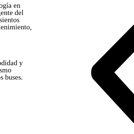
ogía en
ente del
sientos
tenimiento,
odidad y
ismo
s buses.