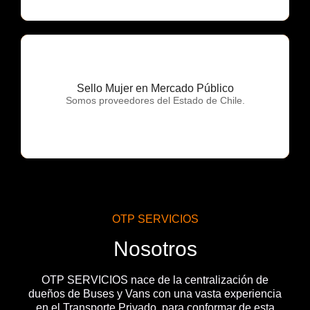
Sello Mujer en Mercado Público
OTP Servicios
Somos proveedores del Estado de Chile.
OTP SERVICIOS
Nosotros
OTP SERVICIOS nace de la centralización de
dueños de Buses y Vans con una vasta experiencia
en el Transporte Privado, para conformar de esta