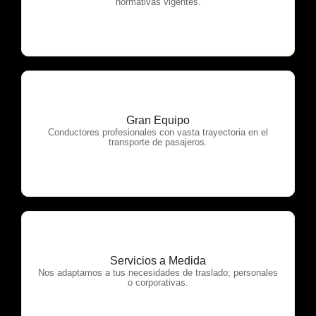
normativas vigentes.
Gran Equipo
OTP Servicios
Conductores profesionales con vasta trayectoria en el
transporte de pasajeros.
Servicios a Medida
OTP Servicios
Nos adaptamos a tus necesidades de traslado; personales
o corporativas.