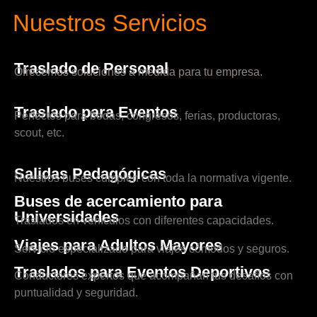
Nuestros Servicios
Traslado de Personal
Ofrecemos soluciones a medida para tu empresa.
Traslado para Eventos
Perfectos para bodas, congresos, ferias, productoras,
scout, etc.
Salidas Pedagógicas
Nuestros buses cumplen con toda la normativa vigente.
Buses de acercamiento para
Universidades
Traslados en vehículos con diferentes capacidades.
Viajes para Adultos Mayores
Servicio especializado para viajes cómodos y seguros.
Traslados para Eventos Deportivos
Conductores expertos que acompañan tus desafíos con
puntualidad y seguridad.