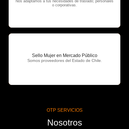
OTP Servicios
Nos adaptamos a tus necesidades de traslado; personales
o corporativas.
Sello Mujer en Mercado Público
OTP Servicios
Somos proveedores del Estado de Chile.
OTP SERVICIOS
Nosotros