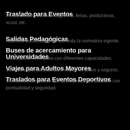
Traslado para Eventos
Perfectos para bodas, congresos, ferias, productoras,
scout, etc.
Salidas Pedagógicas
Nuestros buses cumplen con toda la normativa vigente.
Buses de acercamiento para
Universidades
Traslados en vehículos con diferentes capacidades.
Viajes para Adultos Mayores
Servicio especializado para viajes cómodos y seguros.
Traslados para Eventos Deportivos
Conductores expertos que acompañan tus desafíos con
puntualidad y seguridad.