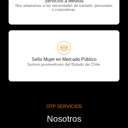
Servicios a Medida
Nos adaptamos a tus necesidades de traslado; personales
o corporativas.
OTP Servicios
Sello Mujer en Mercado Público
Somos proveedores del Estado de Chile.
OTP SERVICIOS
Nosotros