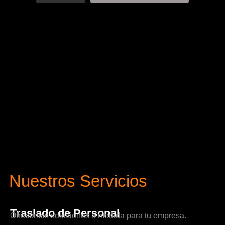
Nuestros Servicios
Traslado de Personal
Ofrecemos soluciones a medida para tu empresa.