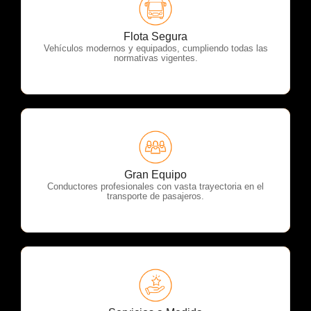
OTP Servicios
Flota Segura
Vehículos modernos y equipados, cumpliendo todas las
normativas vigentes.
OTP Servicios
Gran Equipo
Conductores profesionales con vasta trayectoria en el
transporte de pasajeros.
OTP Servicios