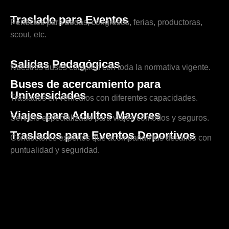
Traslado para Eventos
Perfectos para bodas, congresos, ferias, productoras,
scout, etc.
Salidas Pedagógicas
Nuestros buses cumplen con toda la normativa vigente.
Buses de acercamiento para
Universidades
Traslados en vehículos con diferentes capacidades.
Viajes para Adultos Mayores
Servicio especializado para viajes cómodos y seguros.
Traslados para Eventos Deportivos
Conductores expertos que acompañan tus desafíos con
puntualidad y seguridad.