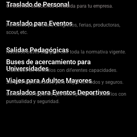
Traslado de Personal
Ofrecemos soluciones a medida para tu empresa.
Traslado para Eventos
Perfectos para bodas, congresos, ferias, productoras,
scout, etc.
Salidas Pedagógicas
Nuestros buses cumplen con toda la normativa vigente.
Buses de acercamiento para
Universidades
Traslados en vehículos con diferentes capacidades.
Viajes para Adultos Mayores
Servicio especializado para viajes cómodos y seguros.
Traslados para Eventos Deportivos
Conductores expertos que acompañan tus desafíos con
puntualidad y seguridad.