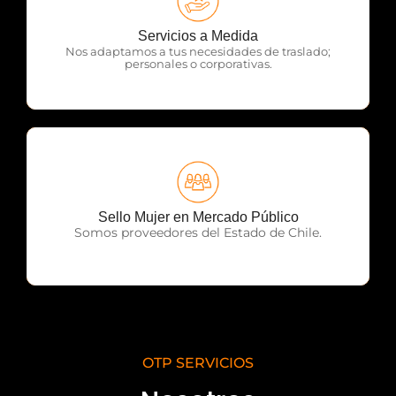
OTP Servicios
Servicios a Medida
Nos adaptamos a tus necesidades de traslado;
personales o corporativas.
OTP Servicios
Sello Mujer en Mercado Público
Somos proveedores del Estado de Chile.
OTP SERVICIOS