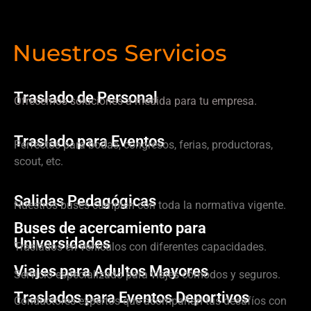
Nuestros Servicios
Traslado de Personal
Ofrecemos soluciones a medida para tu empresa.
Traslado para Eventos
Perfectos para bodas, congresos, ferias, productoras,
scout, etc.
Salidas Pedagógicas
Nuestros buses cumplen con toda la normativa vigente.
Buses de acercamiento para
Universidades
Traslados en vehículos con diferentes capacidades.
Viajes para Adultos Mayores
Servicio especializado para viajes cómodos y seguros.
Traslados para Eventos Deportivos
Conductores expertos que acompañan tus desafíos con