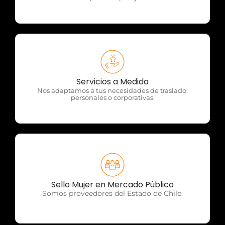
OTP Servicios
Servicios a Medida
Nos adaptamos a tus necesidades de traslado;
personales o corporativas.
OTP Servicios
Sello Mujer en Mercado Público
Somos proveedores del Estado de Chile.