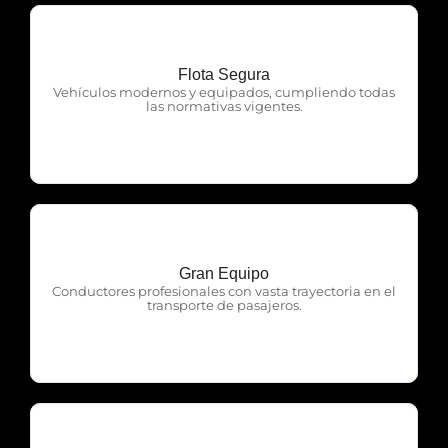
Flota Segura
OTP Servicios
Vehículos modernos y equipados, cumpliendo todas
las normativas vigentes.
Gran Equipo
OTP Servicios
Conductores profesionales con vasta trayectoria en el
transporte de pasajeros.