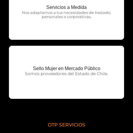
Servicios a Medida
OTP Servicios
Nos adaptamos a tus necesidades de traslado;
personales o corporativas.
Sello Mujer en Mercado Público
OTP Servicios
Somos proveedores del Estado de Chile.
OTP SERVICIOS