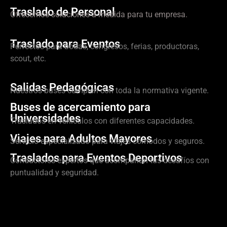
Traslado de Personal
Ofrecemos soluciones a medida para tu empresa.
Traslado para Eventos
Perfectos para bodas, congresos, ferias, productoras,
scout, etc.
Salidas Pedagógicas
Nuestros buses cumplen con toda la normativa vigente.
Buses de acercamiento para
Universidades
Traslados en vehículos con diferentes capacidades.
Viajes para Adultos Mayores
Servicio especializado para viajes cómodos y seguros.
Traslados para Eventos Deportivos
Conductores expertos que acompañan tus desafíos con
puntualidad y seguridad.