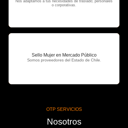
OTP Servicios
Nos adaptamos a tus necesidades de traslado; personales
o corporativas.
Sello Mujer en Mercado Público
OTP Servicios
Somos proveedores del Estado de Chile.
OTP SERVICIOS
Nosotros