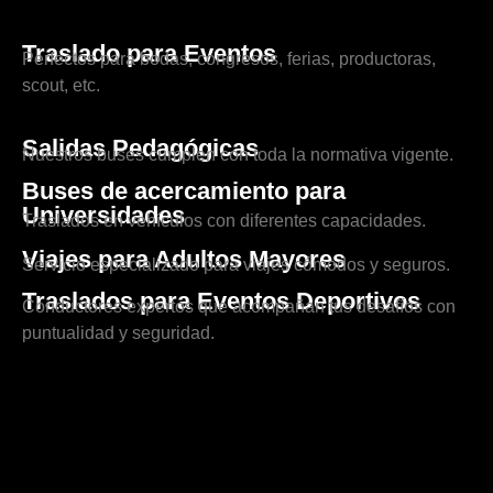
Traslado para Eventos
Perfectos para bodas, congresos, ferias, productoras,
scout, etc.
Salidas Pedagógicas
Nuestros buses cumplen con toda la normativa vigente.
Buses de acercamiento para
Universidades
Traslados en vehículos con diferentes capacidades.
Viajes para Adultos Mayores
Servicio especializado para viajes cómodos y seguros.
Traslados para Eventos Deportivos
Conductores expertos que acompañan tus desafíos con
puntualidad y seguridad.