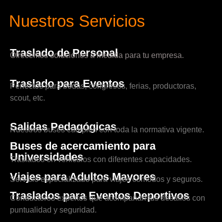
Nuestros Servicios
Traslado de Personal
Ofrecemos soluciones a medida para tu empresa.
Traslado para Eventos
Perfectos para bodas, congresos, ferias, productoras,
scout, etc.
Salidas Pedagógicas
Nuestros buses cumplen con toda la normativa vigente.
Buses de acercamiento para
Universidades
Traslados en vehículos con diferentes capacidades.
Viajes para Adultos Mayores
Servicio especializado para viajes cómodos y seguros.
Traslados para Eventos Deportivos
Conductores expertos que acompañan tus desafíos con
puntualidad y seguridad.