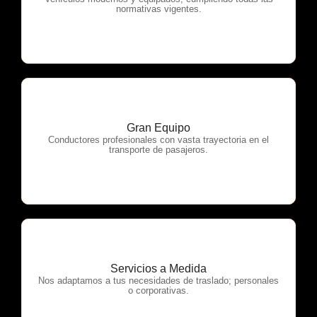
OTP Servicios
normativas vigentes.
Gran Equipo
OTP Servicios
Conductores profesionales con vasta trayectoria en el
transporte de pasajeros.
Servicios a Medida
OTP Servicios
Nos adaptamos a tus necesidades de traslado; personales
o corporativas.