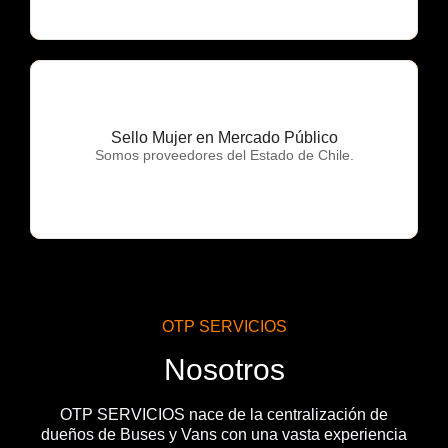
Sello Mujer en Mercado Público
OTP Servicios
Somos proveedores del Estado de Chile.
OTP SERVICIOS
Nosotros
OTP SERVICIOS nace de la centralización de
dueños de Buses y Vans con una vasta experiencia