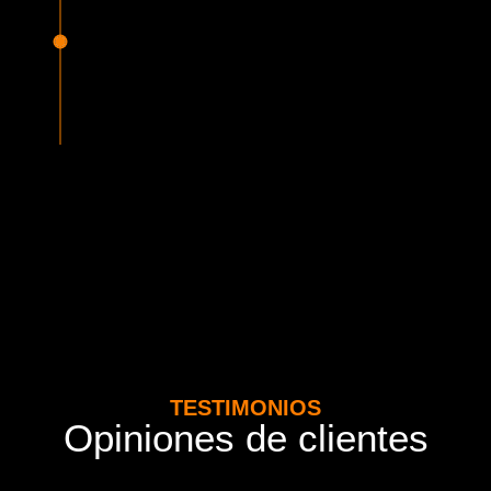
Seguridad Garantizada
Todos nuestros vehículos están equipados con la más
avanzada tecnología en seguridad, cumpliendo con la
normativa vigente del MTT. Además contamos con seguros
adicionales por cada pasajero.
TESTIMONIOS
Opiniones de clientes