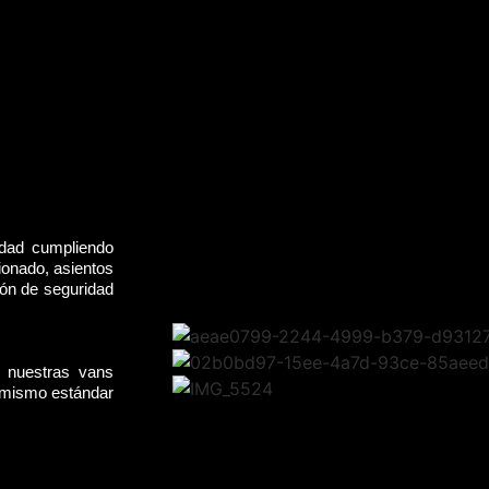
idad cumpliendo
ionado, asientos
rón de seguridad
, nuestras vans
l mismo estándar