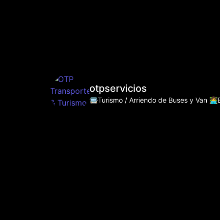
otpservicios
🚍Turismo / Arriendo de Buses y Van
👩‍