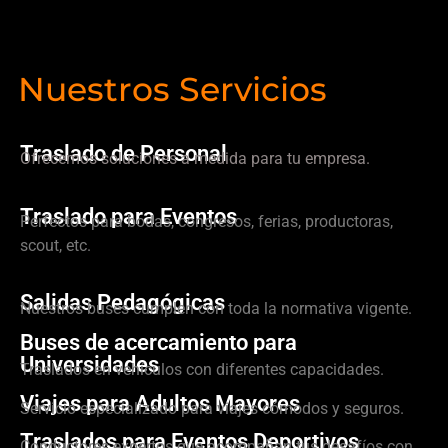
Nuestros Servicios
Traslado de Personal
Ofrecemos soluciones a medida para tu empresa.
Traslado para Eventos
Perfectos para bodas, congresos, ferias, productoras,
scout, etc.
Salidas Pedagógicas
Nuestros buses cumplen con toda la normativa vigente.
Buses de acercamiento para
Universidades
Traslados en vehículos con diferentes capacidades.
Viajes para Adultos Mayores
Servicio especializado para viajes cómodos y seguros.
Traslados para Eventos Deportivos
Conductores expertos que acompañan tus desafíos con