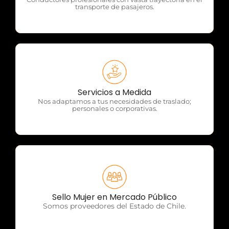
transporte de pasajeros.
OTP Servicios
Servicios a Medida
Nos adaptamos a tus necesidades de traslado;
personales o corporativas.
OTP Servicios
Sello Mujer en Mercado Público
Somos proveedores del Estado de Chile.