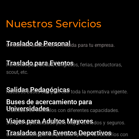
Nuestros Servicios
Traslado de Personal
Ofrecemos soluciones a medida para tu empresa.
Traslado para Eventos
Perfectos para bodas, congresos, ferias, productoras,
scout, etc.
Salidas Pedagógicas
Nuestros buses cumplen con toda la normativa vigente.
Buses de acercamiento para
Universidades
Traslados en vehículos con diferentes capacidades.
Viajes para Adultos Mayores
Servicio especializado para viajes cómodos y seguros.
Traslados para Eventos Deportivos
Conductores expertos que acompañan tus desafíos con