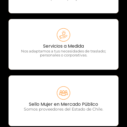
OTP Servicios
Servicios a Medida
Nos adaptamos a tus necesidades de traslado;
personales o corporativas.
OTP Servicios
Sello Mujer en Mercado Público
Somos proveedores del Estado de Chile.