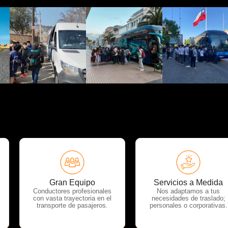
OTP Servicios
OTP Servicios
Gran Equipo
Servicios a Medida
Conductores profesionales
Nos adaptamos a tus
con vasta trayectoria en el
necesidades de traslado;
transporte de pasajeros.
personales o corporativas.