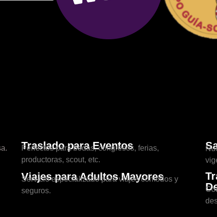
Traslado para Eventos
Sa
a.
Perfectos para bodas, congresos, ferias,
Nue
productoras, scout, etc.
vig
Tr
Viajes para Adultos Mayores
Servicio especializado para viajes cómodos y
De
Con
seguros.
des