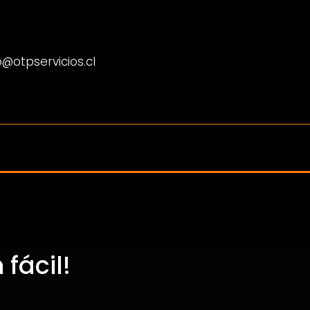
@otpservicios.cl
fácil!