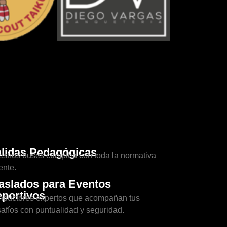
lidas Pedagógicas
stros buses cumplen con toda la normativa
ente.
aslados para Eventos
portivos
ductores expertos que acompañan tus
afíos con puntualidad y seguridad.