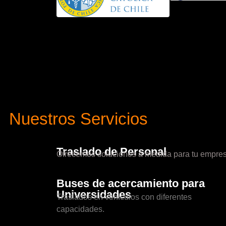
Nuestros Servicios
Traslado de Personal
Ofrecemos soluciones a medida para tu empres
Buses de acercamiento para
Universidades
Traslados en vehículos con diferentes
capacidades.