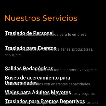
Nuestros Servicios
Traslado de Personal
Ofrecemos soluciones a medida para tu empresa.
Traslado para Eventos
Perfectos para bodas, congresos, ferias, productoras,
scout, etc.
Salidas Pedagógicas
Nuestros buses cumplen con toda la normativa vigente.
Buses de acercamiento para
Universidades
Traslados en vehículos con diferentes capacidades.
Viajes para Adultos Mayores
Servicio especializado para viajes cómodos y seguros.
Traslados para Eventos Deportivos
Conductores expertos que acompañan tus desafíos con