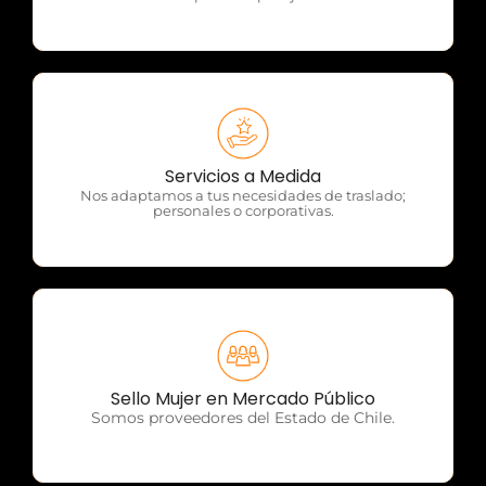
OTP Servicios
Servicios a Medida
Nos adaptamos a tus necesidades de traslado;
personales o corporativas.
OTP Servicios
Sello Mujer en Mercado Público
Somos proveedores del Estado de Chile.