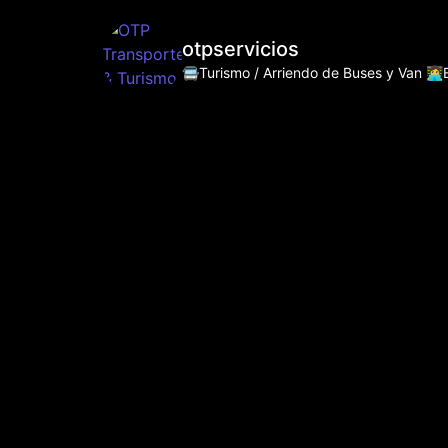
otpservicios
🚍Turismo / Arriendo de Buses y Van
👩‍