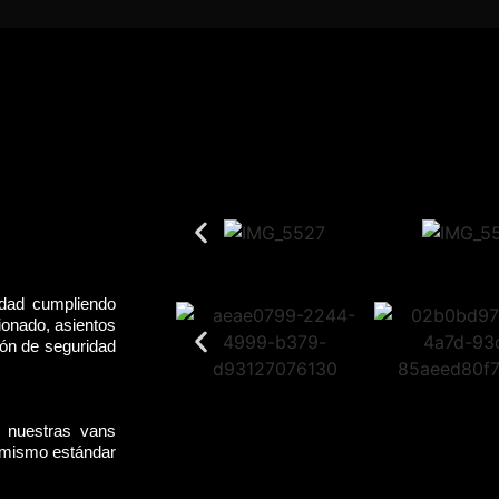
idad cumpliendo
ionado, asientos
rón de seguridad
, nuestras vans
l mismo estándar