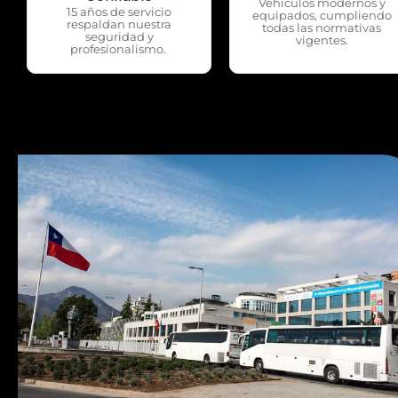
Vehículos modernos y
15 años de servicio
equipados, cumpliendo
respaldan nuestra
todas las normativas
seguridad y
vigentes.
profesionalismo.