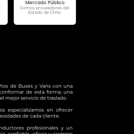
Mercado Público
;
Somos proveedores del
Estado de Chile.
eños de Buses y Vans con una
 conformar de esta forma, una
l mejor servicio de traslado.
os especializamos en ofrecer
esidades de cada cliente.
ductores profesionales y un
io confiable, eficaz y siempre