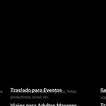
Traslado para Eventos
Sa
a.
Perfectos para bodas, congresos, ferias,
Nue
productoras, scout, etc.
vig
Tr
Viajes para Adultos Mayores