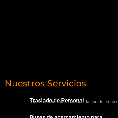
Nuestros Servicios
Traslado de Personal
Ofrecemos soluciones a medida para tu empres
Buses de acercamiento para