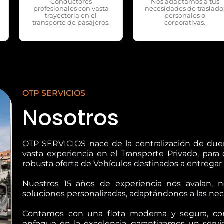
Conductores
Nos adaptamos a tus
profesionales con vasta
necesidades de traslado
trayectoria en el
personales o
transporte de pasajeros.
corporativas.
OTP SERVICIOS
Nosotros
OTP SERVICIOS nace de la centralización de du
vasta experiencia en el Transporte Privado, para
robusta oferta de Vehículos destinados a entregar e
Nuestros 15 años de experiencia nos avalan, n
soluciones personalizadas, adaptándonos a las nec
Contamos con una flota moderna y segura, con
enfoque en la excelencia, garantizamos un servic