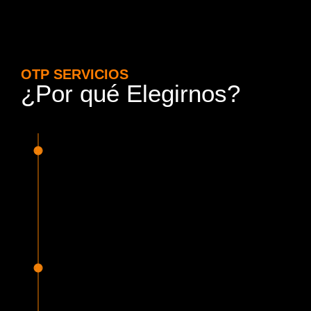
OTP SERVICIOS
¿Por qué Elegirnos?
15 Años de Experiencia y
Responsabilidad
Nuestra experiencia en el rubro nos avala. Contamos con
conductores altamente capacitados, respondemos de
manera rápida y eficiente, garantizando una experiencia de
viaje superior.
Proveedor Habilitado para Trabajar en
Mercado Público
Cumplimos con todas las normativas y una serie de
requisitos, según lo estipulado en la Ley 19.886, que nos