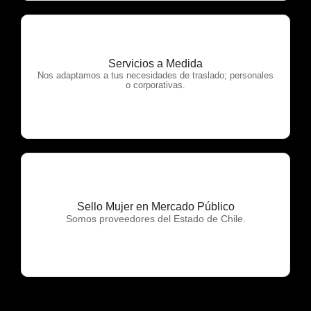
Servicios a Medida
OTP Servicios
Nos adaptamos a tus necesidades de traslado; personales
o corporativas.
Sello Mujer en Mercado Público
OTP Servicios
Somos proveedores del Estado de Chile.