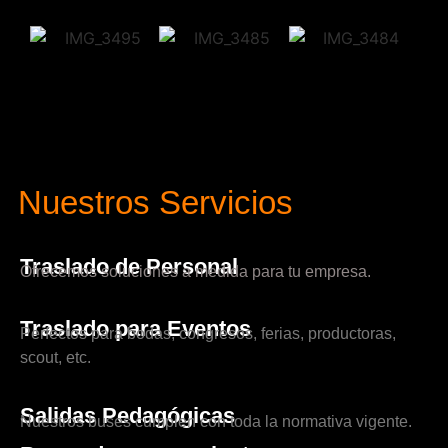
Nuestros Servicios
Traslado de Personal
Ofrecemos soluciones a medida para tu empresa.
Traslado para Eventos
Perfectos para bodas, congresos, ferias, productoras,
scout, etc.
Salidas Pedagógicas
Nuestros buses cumplen con toda la normativa vigente.