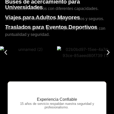
Buses de acercamiento para
Universidades
Traslados en vehículos con diferentes capacidades.
Viajes para Adultos Mayores
Servicio especializado para viajes cómodos y seguros.
Traslados para Eventos Deportivos
Conductores expertos que acompañan tus desafíos con
puntualidad y seguridad.
Experiencia Confiable
OTP Servicios
15 años de servicio respaldan nuestra seguridad y
profesionalismo.