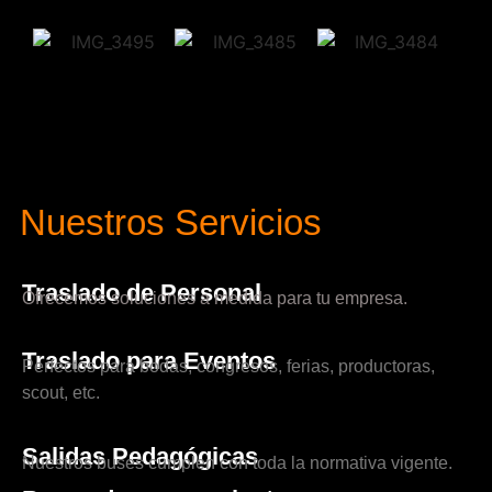
Nuestros Servicios
Traslado de Personal
Ofrecemos soluciones a medida para tu empresa.
Traslado para Eventos
Perfectos para bodas, congresos, ferias, productoras,
scout, etc.
Salidas Pedagógicas
Nuestros buses cumplen con toda la normativa vigente.