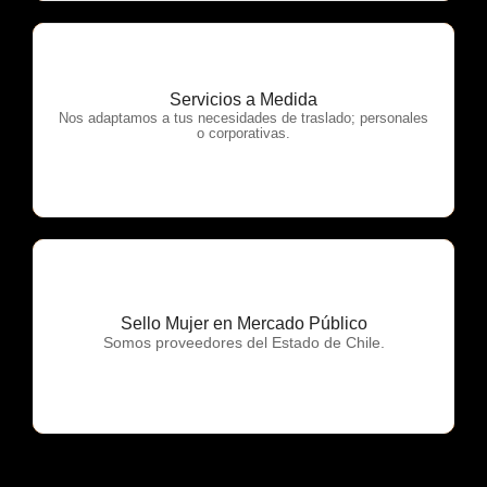
Servicios a Medida
OTP Servicios
Nos adaptamos a tus necesidades de traslado; personales
o corporativas.
Sello Mujer en Mercado Público
OTP Servicios
Somos proveedores del Estado de Chile.