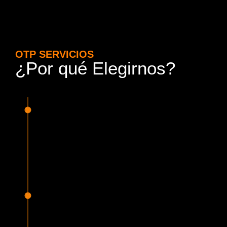
OTP SERVICIOS
¿Por qué Elegirnos?
15 Años de Experiencia y
Responsabilidad
Nuestra experiencia en el rubro nos avala. Contamos con
conductores altamente capacitados, respondemos de
manera rápida y eficiente, garantizando una experiencia de
viaje superior.
Proveedor Habilitado para Trabajar en
Mercado Público
Cumplimos con todas las normativas y una serie de
requisitos, según lo estipulado en la Ley 19.886, que nos