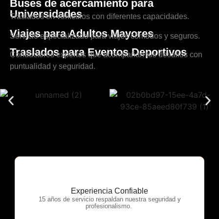
Buses de acercamiento para
Universidades
Traslados en vehículos con diferentes capacidades.
Viajes para Adultos Mayores
Servicio especializado para viajes cómodos y seguros.
Traslados para Eventos Deportivos
Conductores expertos que acompañan tus desafíos con
puntualidad y seguridad.
Experiencia Confiable
OTP Servicios
15 años de servicio respaldan nuestra seguridad y
profesionalismo.