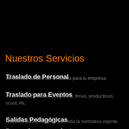
Nuestros Servicios
Traslado de Personal
Ofrecemos soluciones a medida para tu empresa.
Traslado para Eventos
Perfectos para bodas, congresos, ferias, productoras,
scout, etc.
Salidas Pedagógicas
Nuestros buses cumplen con toda la normativa vigente.