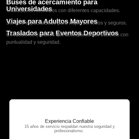
Buses de acercamiento para
Universidades
Traslados en vehículos con diferentes capacidades.
Viajes para Adultos Mayores
Servicio especializado para viajes cómodos y seguros.
Traslados para Eventos Deportivos
Conductores expertos que acompañan tus desafíos con
puntualidad y seguridad.
Experiencia Confiable
OTP Servicios
15 años de servicio respaldan nuestra seguridad y
profesionalismo.