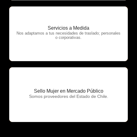
Servicios a Medida
OTP Servicios
Nos adaptamos a tus necesidades de traslado; personales
o corporativas.
Sello Mujer en Mercado Público
OTP Servicios
Somos proveedores del Estado de Chile.