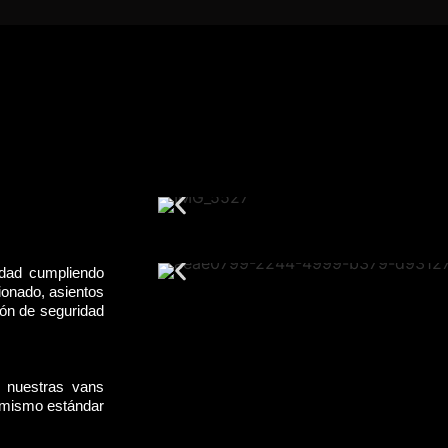
idad cumpliendo
ionado, asientos
rón de seguridad
, nuestras vans
l mismo estándar