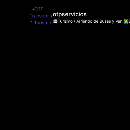
otpservicios
🚍Turismo / Arriendo de Buses y Van
👩‍