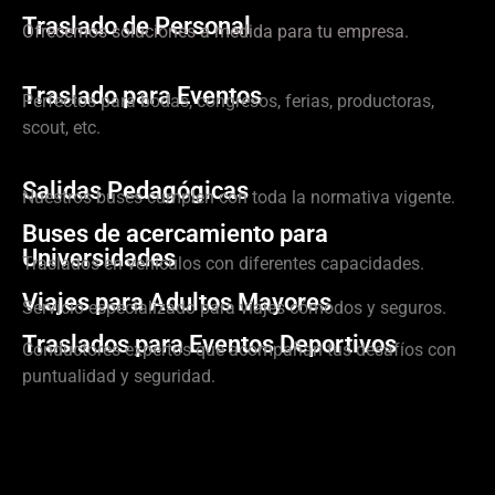
Traslado de Personal
Ofrecemos soluciones a medida para tu empresa.
Traslado para Eventos
Perfectos para bodas, congresos, ferias, productoras,
scout, etc.
Salidas Pedagógicas
Nuestros buses cumplen con toda la normativa vigente.
Buses de acercamiento para
Universidades
Traslados en vehículos con diferentes capacidades.
Viajes para Adultos Mayores
Servicio especializado para viajes cómodos y seguros.
Traslados para Eventos Deportivos
Conductores expertos que acompañan tus desafíos con
puntualidad y seguridad.