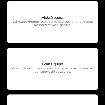
Flota Segura
OTP Servicios
Vehículos modernos y equipados, cumpliendo todas
las normativas vigentes.
Gran Equipo
OTP Servicios
Conductores profesionales con vasta trayectoria en el
transporte de pasajeros.