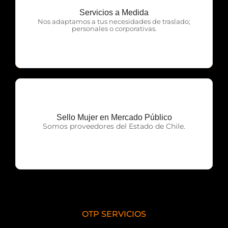
Servicios a Medida
OTP Servicios
Nos adaptamos a tus necesidades de traslado;
personales o corporativas.
Sello Mujer en Mercado Público
OTP Servicios
Somos proveedores del Estado de Chile.
OTP SERVICIOS