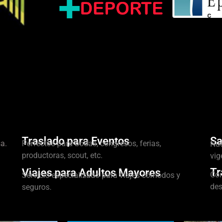
Traslado para Eventos
Sa
a.
Perfectos para bodas, congresos, ferias,
Nue
productoras, scout, etc.
vig
Tr
Viajes para Adultos Mayores
Con
Servicio especializado para viajes cómodos y
des
seguros.