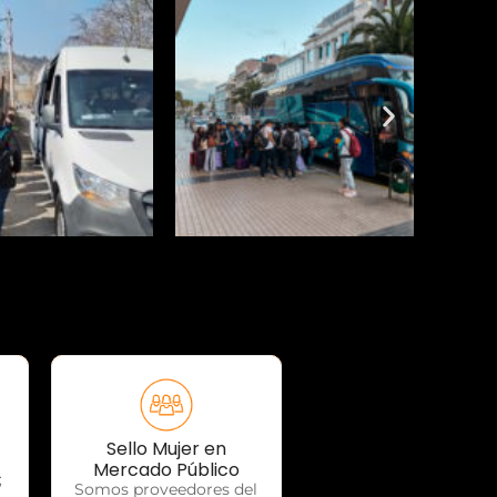
Sello Mujer en
OTP Servicios
Mercado Público
;
Somos proveedores del