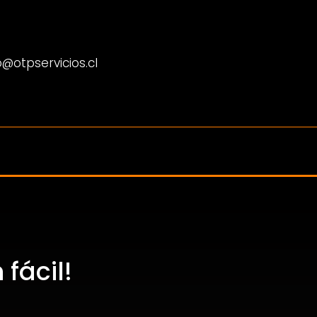
@otpservicios.cl
fácil!