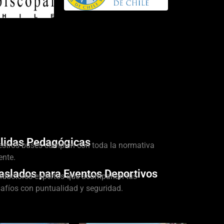
lidas Pedagógicas
stros buses cumplen con toda la normativa
ente.
aslados para Eventos Deportivos
ductores expertos que acompañan tus
afíos con puntualidad y seguridad.