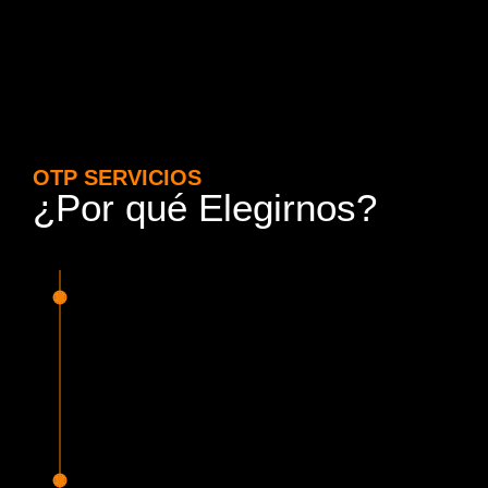
OTP SERVICIOS
¿Por qué Elegirnos?
15 Años de Experiencia y
Responsabilidad
Nuestra experiencia en el rubro nos avala. Contamos con
conductores altamente capacitados, respondemos de
manera rápida y eficiente, garantizando una experiencia de
viaje superior.
Proveedor Habilitado para Trabajar en
Mercado Público