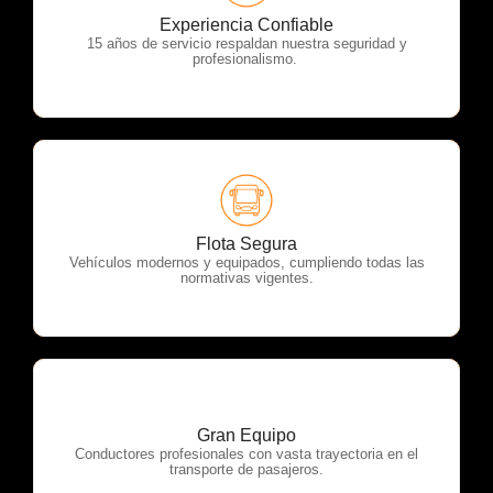
OTP Servicios
Experiencia Confiable
15 años de servicio respaldan nuestra seguridad y
profesionalismo.
OTP Servicios
Flota Segura
Vehículos modernos y equipados, cumpliendo todas las
normativas vigentes.
Gran Equipo
OTP Servicios
Conductores profesionales con vasta trayectoria en el
transporte de pasajeros.