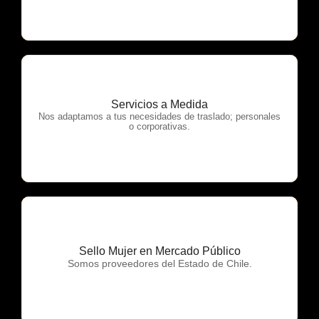
Servicios a Medida
OTP Servicios
Nos adaptamos a tus necesidades de traslado; personales
o corporativas.
Sello Mujer en Mercado Público
OTP Servicios
Somos proveedores del Estado de Chile.