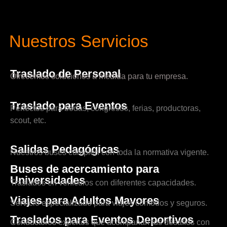
Nuestros Servicios
Traslado de Personal
Ofrecemos soluciones a medida para tu empresa.
Traslado para Eventos
Perfectos para bodas, congresos, ferias, productoras,
scout, etc.
Salidas Pedagógicas
Nuestros buses cumplen con toda la normativa vigente.
Buses de acercamiento para
Universidades
Traslados en vehículos con diferentes capacidades.
Viajes para Adultos Mayores
Servicio especializado para viajes cómodos y seguros.
Traslados para Eventos Deportivos
Conductores expertos que acompañan tus desafíos con