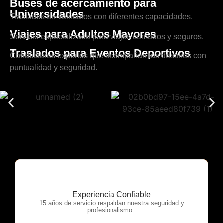
Buses de acercamiento para
Universidades
Traslados en vehículos con diferentes capacidades.
Viajes para Adultos Mayores
Servicio especializado para viajes cómodos y seguros.
Traslados para Eventos Deportivos
Conductores expertos que acompañan tus desafíos con
puntualidad y seguridad.
Experiencia Confiable
OTP Servicios
15 años de servicio respaldan nuestra seguridad y
profesionalismo.