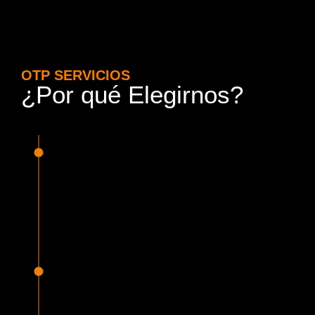
OTP SERVICIOS
¿Por qué Elegirnos?
15 Años de Experiencia y
Responsabilidad
Nuestra experiencia en el rubro nos avala. Contamos con
conductores altamente capacitados, respondemos de
manera rápida y eficiente, garantizando una experiencia de
viaje superior.
Proveedor Habilitado para Trabajar en
Mercado Público
Cumplimos con todas las normativas y una serie de
requisitos, según lo estipulado en la Ley 19.886, que nos