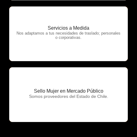
Servicios a Medida
OTP Servicios
Nos adaptamos a tus necesidades de traslado; personales
o corporativas.
Sello Mujer en Mercado Público
OTP Servicios
Somos proveedores del Estado de Chile.