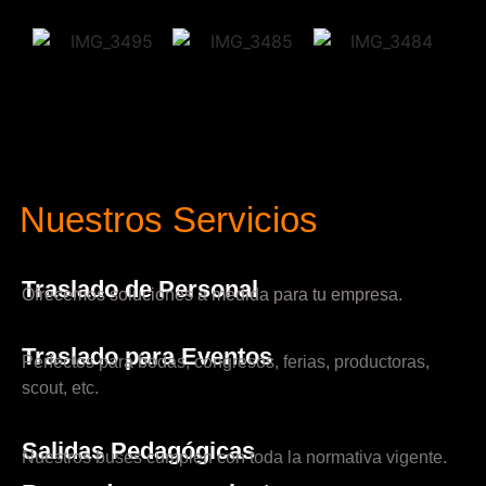
Nuestros Servicios
Traslado de Personal
Ofrecemos soluciones a medida para tu empresa.
Traslado para Eventos
Perfectos para bodas, congresos, ferias, productoras,
scout, etc.
Salidas Pedagógicas
Nuestros buses cumplen con toda la normativa vigente.